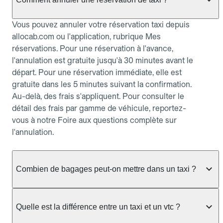
Vous pouvez annuler votre réservation taxi depuis
allocab.com ou l'application, rubrique Mes
réservations. Pour une réservation à l'avance,
l'annulation est gratuite jusqu'à 30 minutes avant le
départ. Pour une réservation immédiate, elle est
gratuite dans les 5 minutes suivant la confirmation.
Au-delà, des frais s'appliquent. Pour consulter le
détail des frais par gamme de véhicule, reportez-
vous à notre Foire aux questions complète sur
l'annulation.
Combien de bagages peut-on mettre dans un taxi ?
La capacité dépend du véhicule taxi disponible : un
taxi berline accueille en général jusqu'à 3 bagages
Quelle est la différence entre un taxi et un vtc ?
de taille moyenne. Pour des bagages volumineux