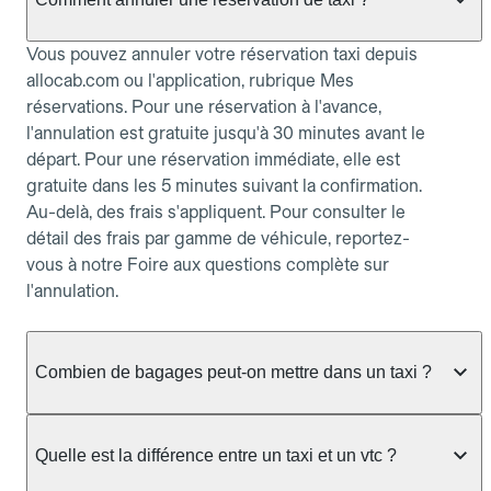
Vous pouvez annuler votre réservation taxi depuis
allocab.com ou l'application, rubrique Mes
réservations. Pour une réservation à l'avance,
l'annulation est gratuite jusqu'à 30 minutes avant le
départ. Pour une réservation immédiate, elle est
gratuite dans les 5 minutes suivant la confirmation.
Au-delà, des frais s'appliquent. Pour consulter le
détail des frais par gamme de véhicule, reportez-
vous à notre Foire aux questions complète sur
l'annulation.
Combien de bagages peut-on mettre dans un taxi ?
La capacité dépend du véhicule taxi disponible : un
taxi berline accueille en général jusqu'à 3 bagages
Quelle est la différence entre un taxi et un vtc ?
de taille moyenne. Pour des bagages volumineux