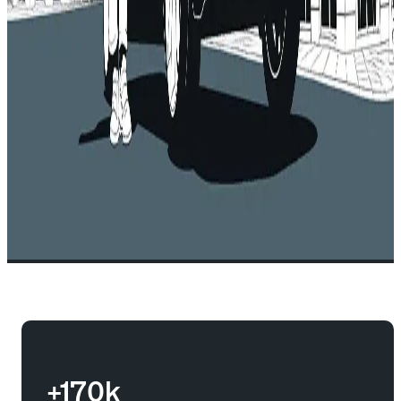
+170k