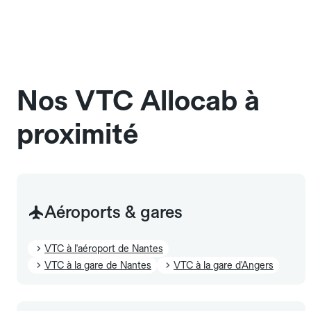
L'icône 🧳 visible dans l'interface vous indique la
dans une cage ou une caisse de transport adaptée.
capacité exacte de la gamme sélectionnée.
Signalez-le dans le champ "Message au chauffeur".
Les chiens d'assistance sont acceptés sans cage
et sans frais supplémentaire, mais doivent
également être mentionnés à l'avance.
Nos VTC Allocab à
proximité
Aéroports & gares
VTC à l'aéroport de Nantes
VTC à la gare de Nantes
VTC à la gare d'Angers