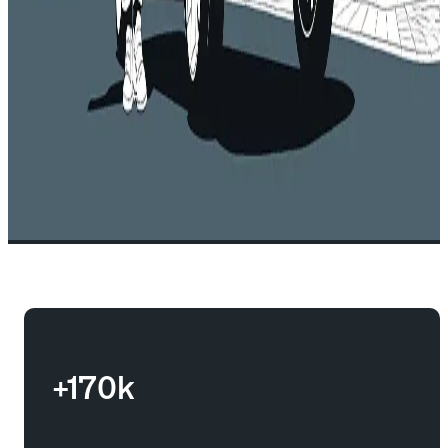
+170k