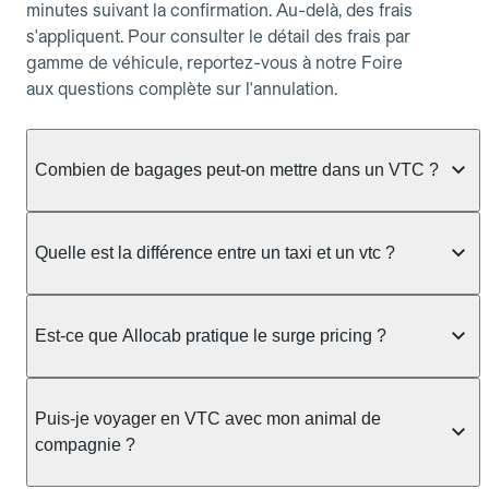
minutes suivant la confirmation. Au-delà, des frais
s'appliquent. Pour consulter le détail des frais par
gamme de véhicule, reportez-vous à notre Foire
aux questions complète sur l'annulation.
Combien de bagages peut-on mettre dans un VTC ?
La capacité varie selon la gamme de véhicule
réservée :
Quelle est la différence entre un taxi et un vtc ?
Berline, Green, Berline Affaires, VAO : jusqu'à 3
Le taxi peut vous prendre en charge directement
bagages de taille moyenne Van : jusqu'à 7 bagages
dans la rue ou à une station, avec un tarif calculé au
Est-ce que Allocab pratique le surge pricing ?
Moto-taxi : jusqu'à 2 bagages cabine TPMR : 1
compteur. Le VTC fonctionne uniquement sur
bagage
réservation préalable et propose un prix fixe connu
Non, Allocab ne pratique pas le surge pricing. Le
à l'avance, sans mauvaise surprise ni frais cachés.
Le prix de la course ne change pas selon le
prix de votre course est calculé et affiché avant la
Puis-je voyager en VTC avec mon animal de
Chez Allocab, tous les chauffeurs sont des
nombre de bagages. Si vous avez des bagages
validation de la réservation, puis fixé définitivement.
compagnie ?
professionnels VTC sélectionnés pour leur
volumineux ou atypiques (poussette, matériel de
Il n'augmente jamais en cas de trafic, de forte