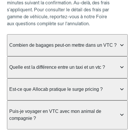
minutes suivant la confirmation. Au-delà, des frais
s'appliquent. Pour consulter le détail des frais par
gamme de véhicule, reportez-vous à notre Foire
aux questions complète sur l'annulation.
Combien de bagages peut-on mettre dans un VTC ?
La capacité varie selon la gamme de véhicule
réservée :
Quelle est la différence entre un taxi et un vtc ?
Berline, Green, Berline Affaires, VAO : jusqu'à 3
Le taxi peut vous prendre en charge directement
bagages de taille moyenne Van : jusqu'à 7 bagages
dans la rue ou à une station, avec un tarif calculé au
Est-ce que Allocab pratique le surge pricing ?
Moto-taxi : jusqu'à 2 bagages cabine TPMR : 1
compteur. Le VTC fonctionne uniquement sur
bagage
réservation préalable et propose un prix fixe connu
Non, Allocab ne pratique pas le surge pricing. Le
à l'avance, sans mauvaise surprise ni frais cachés.
Le prix de la course ne change pas selon le
prix de votre course est calculé et affiché avant la
Puis-je voyager en VTC avec mon animal de
Chez Allocab, tous les chauffeurs sont des
nombre de bagages. Si vous avez des bagages
validation de la réservation, puis fixé définitivement.
compagnie ?
professionnels VTC sélectionnés pour leur
volumineux ou atypiques (poussette, matériel de
Il n'augmente jamais en cas de trafic, de forte