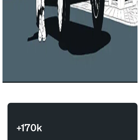
+170k