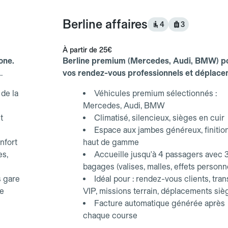
Berline affaires
4
3
À partir de
25€
one.
Berline premium (Mercedes, Audi, BMW) p
vos rendez-vous professionnels et déplac
d'affaires.
de la
Véhicules premium sélectionnés :
Mercedes, Audi, BMW
t
Climatisé, silencieux, sièges en cuir
Espace aux jambes généreux, finitio
nfort
haut de gamme
es,
Accueille jusqu'à 4 passagers avec 
bagages (valises, malles, effets personn
s gare
Idéal pour : rendez-vous clients, tran
ce
VIP, missions terrain, déplacements siè
Facture automatique générée après
chaque course