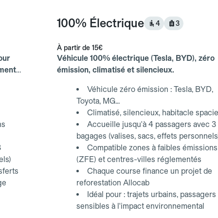
100% Électrique
4
3
À partir de
15€
our
Véhicule 100% électrique (Tesla, BYD), zéro
ements
émission, climatisé et silencieux.
Véhicule zéro émission : Tesla, BYD,
Toyota, MG...
Climatisé, silencieux, habitacle spaci
ns
Accueille jusqu'à 4 passagers avec 3
bagages (valises, sacs, effets personnels
3
Compatible zones à faibles émissions
els)
(ZFE) et centres-villes réglementés
sferts
Chaque course finance un projet de
ge
reforestation Allocab
Idéal pour : trajets urbains, passagers
sensibles à l'impact environnemental