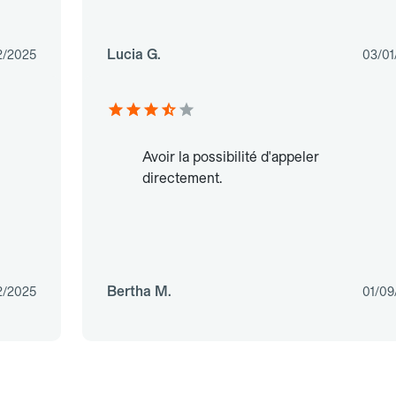
Lucia G.
2/2025
03/01
Avoir la possibilité d'appeler
directement.
Bertha M.
2/2025
01/09