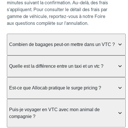
minutes suivant la confirmation. Au-delà, des frais
s'appliquent. Pour consulter le détail des frais par
gamme de véhicule, reportez-vous à notre Foire
aux questions complète sur l'annulation.
Combien de bagages peut-on mettre dans un VTC ?
La capacité varie selon la gamme de véhicule
réservée :
Quelle est la différence entre un taxi et un vtc ?
Berline, Green, Berline Affaires, VAO : jusqu'à 3
Le taxi peut vous prendre en charge directement
bagages de taille moyenne Van : jusqu'à 7 bagages
dans la rue ou à une station, avec un tarif calculé au
Est-ce que Allocab pratique le surge pricing ?
Moto-taxi : jusqu'à 2 bagages cabine TPMR : 1
compteur. Le VTC fonctionne uniquement sur
bagage
réservation préalable et propose un prix fixe connu
Non, Allocab ne pratique pas le surge pricing. Le
à l'avance, sans mauvaise surprise ni frais cachés.
Le prix de la course ne change pas selon le
prix de votre course est calculé et affiché avant la
Puis-je voyager en VTC avec mon animal de
Chez Allocab, tous les chauffeurs sont des
nombre de bagages. Si vous avez des bagages
validation de la réservation, puis fixé définitivement.
compagnie ?
professionnels VTC sélectionnés pour leur
volumineux ou atypiques (poussette, matériel de
Il n'augmente jamais en cas de trafic, de forte