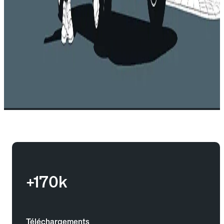
+170k
Téléchargements