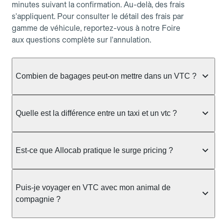
minutes suivant la confirmation. Au-delà, des frais
s'appliquent. Pour consulter le détail des frais par
gamme de véhicule, reportez-vous à notre Foire
aux questions complète sur l'annulation.
Combien de bagages peut-on mettre dans un VTC ?
La capacité varie selon la gamme de véhicule
réservée :
Quelle est la différence entre un taxi et un vtc ?
Berline, Green, Berline Affaires, VAO : jusqu'à 3
Le taxi peut vous prendre en charge directement
bagages de taille moyenne Van : jusqu'à 7 bagages
dans la rue ou à une station, avec un tarif calculé au
Est-ce que Allocab pratique le surge pricing ?
Moto-taxi : jusqu'à 2 bagages cabine TPMR : 1
compteur. Le VTC fonctionne uniquement sur
bagage
réservation préalable et propose un prix fixe connu
Non, Allocab ne pratique pas le surge pricing. Le
à l'avance, sans mauvaise surprise ni frais cachés.
Le prix de la course ne change pas selon le
prix de votre course est calculé et affiché avant la
Puis-je voyager en VTC avec mon animal de
Chez Allocab, tous les chauffeurs sont des
nombre de bagages. Si vous avez des bagages
validation de la réservation, puis fixé définitivement.
compagnie ?
professionnels VTC sélectionnés pour leur
volumineux ou atypiques (poussette, matériel de
Il n'augmente jamais en cas de trafic, de forte