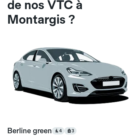
de nos VTC à
Montargis ?
Berline green
4
3