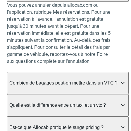
Vous pouvez annuler depuis allocab.com ou
l'application, rubrique Mes réservations. Pour une
réservation à l'avance, l'annulation est gratuite
jusqu'à 30 minutes avant le départ. Pour une
réservation immédiate, elle est gratuite dans les 5
minutes suivant la confirmation. Au-delà, des frais
s'appliquent. Pour consulter le détail des frais par
gamme de véhicule, reportez-vous à notre Foire
aux questions complète sur l'annulation.
Combien de bagages peut-on mettre dans un VTC ?
La capacité varie selon la gamme de véhicule
réservée :
Quelle est la différence entre un taxi et un vtc ?
Berline, Green, Berline Affaires, VAO : jusqu'à 3
Le taxi peut vous prendre en charge directement
bagages de taille moyenne Van : jusqu'à 7 bagages
dans la rue ou à une station, avec un tarif calculé au
Est-ce que Allocab pratique le surge pricing ?
Moto-taxi : jusqu'à 2 bagages cabine TPMR : 1