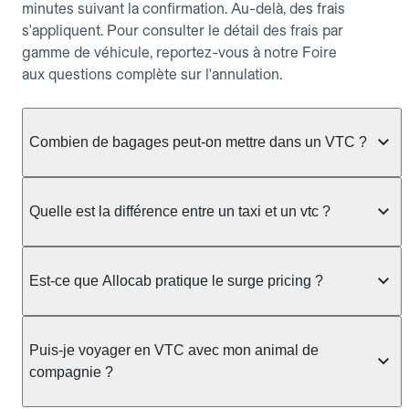
minutes suivant la confirmation. Au-delà, des frais
s'appliquent. Pour consulter le détail des frais par
gamme de véhicule, reportez-vous à notre Foire
aux questions complète sur l'annulation.
Combien de bagages peut-on mettre dans un VTC ?
La capacité varie selon la gamme de véhicule
réservée :
Quelle est la différence entre un taxi et un vtc ?
Berline, Green, Berline Affaires, VAO : jusqu'à 3
Le taxi peut vous prendre en charge directement
bagages de taille moyenne Van : jusqu'à 7 bagages
dans la rue ou à une station, avec un tarif calculé au
Est-ce que Allocab pratique le surge pricing ?
Moto-taxi : jusqu'à 2 bagages cabine TPMR : 1
compteur. Le VTC fonctionne uniquement sur
bagage
réservation préalable et propose un prix fixe connu
Non, Allocab ne pratique pas le surge pricing. Le
à l'avance, sans mauvaise surprise ni frais cachés.
Le prix de la course ne change pas selon le
prix de votre course est calculé et affiché avant la
Puis-je voyager en VTC avec mon animal de
Chez Allocab, tous les chauffeurs sont des
nombre de bagages. Si vous avez des bagages
validation de la réservation, puis fixé définitivement.
compagnie ?
professionnels VTC sélectionnés pour leur
volumineux ou atypiques (poussette, matériel de
Il n'augmente jamais en cas de trafic, de forte