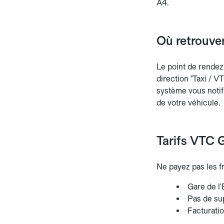
A4.
Où retrouver
Le point de rendez
direction "Taxi / V
système vous notif
de votre véhicule.
Tarifs VTC G
Ne payez pas les f
Gare de l'E
Pas de su
Facturati