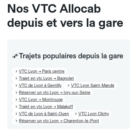
Nos VTC Allocab
Le prix de la course ne change pas selon le
nombre de bagages. Si vous avez des bagages
depuis et vers la gare
volumineux ou atypiques (poussette, matériel de
sport…), pensez à le préciser dans le champ
"Message au chauffeur" lors de la réservation.
L'icône 🧳 visible dans l'interface vous indique la
capacité exacte de la gamme sélectionnée.
Trajets populaires depuis la gare
VTC Lyon → Paris centre
Trajet en vtc Lyon → Bagnolet
VTC de Lyon à Gentilly
VTC Lyon Saint-Mandé
Réserver un vtc Lyon → Ivry-sur-Seine
VTC Lyon → Montrouge
Trajet en vtc Lyon → Malakoff
VTC de Lyon à Saint-Ouen
VTC Lyon Clichy
Réserver un vtc Lyon → Charenton-le-Pont