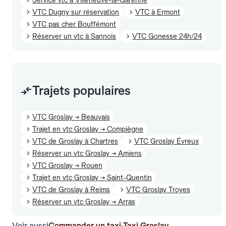
VTC Dugny sur réservation
VTC à Ermont
VTC pas cher Bouffémont
Réserver un vtc à Sannois
VTC Gonesse 24h/24
Trajets populaires
VTC Groslay → Beauvais
Trajet en vtc Groslay → Compiègne
VTC de Groslay à Chartres
VTC Groslay Évreux
Réserver un vtc Groslay → Amiens
VTC Groslay → Rouen
Trajet en vtc Groslay → Saint-Quentin
VTC de Groslay à Reims
VTC Groslay Troyes
Réserver un vtc Groslay → Arras
Voir aussi
Commander un taxi
Taxi Groslay
›