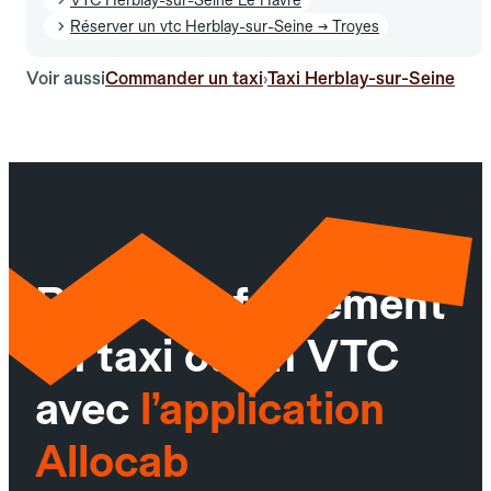
Réserver un vtc Herblay-sur-Seine → Troyes
Voir aussi
Commander un taxi
Taxi Herblay-sur-Seine
›
Réservez facilement
un taxi ou un VTC
avec
l’application
Allocab