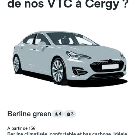
de nos VTC à Cergy ?
Berline green
4
3
À partir de
15€
Berline climatisée, confortable et bas carbone. Idéale