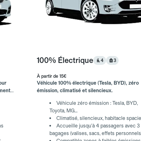
100% Électrique
4
3
À partir de
15€
our
Véhicule 100% électrique (Tesla, BYD), zéro
ements
émission, climatisé et silencieux.
Véhicule zéro émission : Tesla, BYD,
Toyota, MG...
Climatisé, silencieux, habitacle spaci
ns
Accueille jusqu'à 4 passagers avec 3
bagages (valises, sacs, effets personnels
3
Compatible zones à faibles émissions