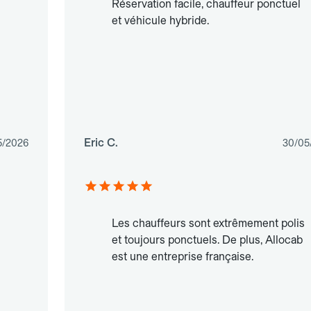
Réservation facile, chauffeur ponctuel
et véhicule hybride.
Eric C.
5/2026
30/05
Les chauffeurs sont extrêmement polis
et toujours ponctuels. De plus, Allocab
est une entreprise française.