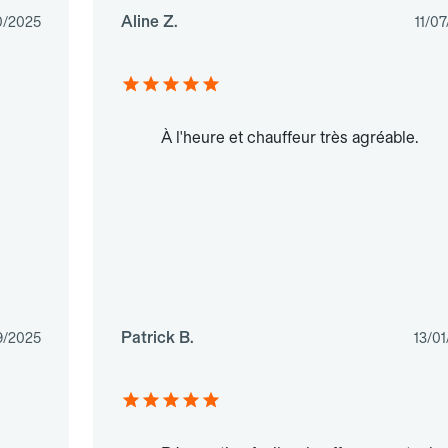
Aline Z.
0/2025
11/0
À l'heure et chauffeur très agréable.
Patrick B.
9/2025
13/0