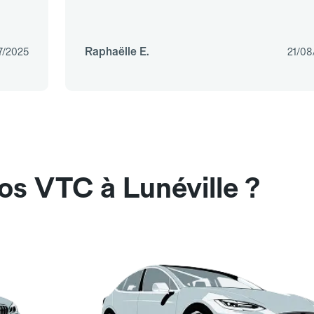
Raphaëlle E.
7/2025
21/08
os VTC à Lunéville ?