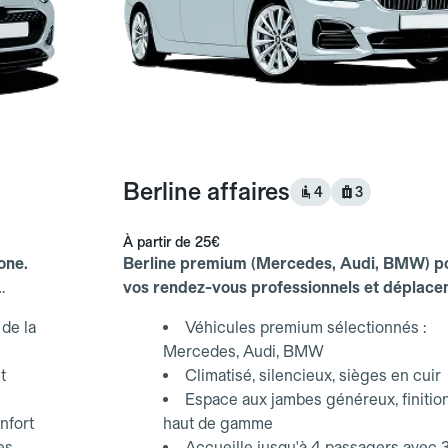
Berline affaires
4
3
À partir de
25€
one.
Berline premium (Mercedes, Audi, BMW) p
vos rendez-vous professionnels et déplac
d'affaires.
de la
Véhicules premium sélectionnés :
Mercedes, Audi, BMW
t
Climatisé, silencieux, sièges en cuir
Espace aux jambes généreux, finitio
nfort
haut de gamme
es,
Accueille jusqu'à 4 passagers avec 