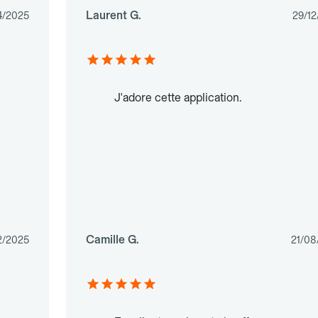
Laurent G.
4/2025
29/12
J'adore cette application.
Camille G.
2/2025
21/08