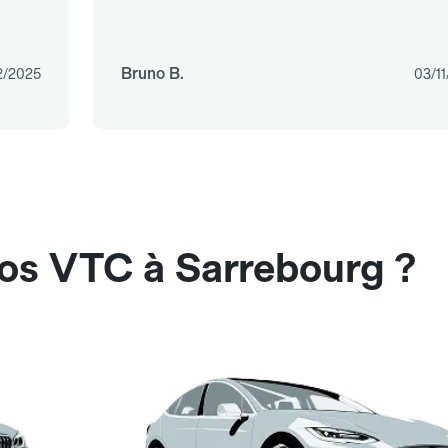
Bruno B.
2/2025
03/1
nos VTC à Sarrebourg ?