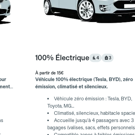
100% Électrique
4
3
À partir de
15€
our
Véhicule 100% électrique (Tesla, BYD), zéro
ements
émission, climatisé et silencieux.
Véhicule zéro émission : Tesla, BYD,
Toyota, MG...
Climatisé, silencieux, habitacle spaci
ns
Accueille jusqu'à 4 passagers avec 3
bagages (valises, sacs, effets personnels
3
Compatible zones à faibles émissions