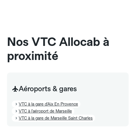
L'icône 🧳 visible dans l'interface vous indique la
dans une cage ou une caisse de transport adaptée.
capacité exacte de la gamme sélectionnée.
Signalez-le dans le champ "Message au chauffeur".
Les chiens d'assistance sont acceptés sans cage
et sans frais supplémentaire, mais doivent
également être mentionnés à l'avance.
Nos VTC Allocab à
proximité
Aéroports & gares
VTC à la gare d'Aix En Provence
VTC à l'aéroport de Marseille
VTC à la gare de Marseille Saint Charles