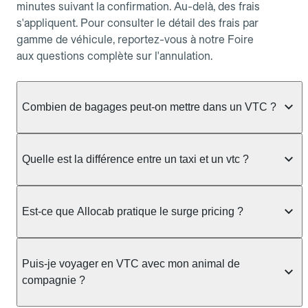
minutes suivant la confirmation. Au-delà, des frais
s'appliquent. Pour consulter le détail des frais par
gamme de véhicule, reportez-vous à notre Foire
aux questions complète sur l'annulation.
Combien de bagages peut-on mettre dans un VTC ?
La capacité varie selon la gamme de véhicule
réservée :
Quelle est la différence entre un taxi et un vtc ?
Berline, Green, Berline Affaires, VAO : jusqu'à 3
Le taxi peut vous prendre en charge directement
bagages de taille moyenne Van : jusqu'à 7 bagages
dans la rue ou à une station, avec un tarif calculé au
Est-ce que Allocab pratique le surge pricing ?
Moto-taxi : jusqu'à 2 bagages cabine TPMR : 1
compteur. Le VTC fonctionne uniquement sur
bagage
réservation préalable et propose un prix fixe connu
Non, Allocab ne pratique pas le surge pricing. Le
à l'avance, sans mauvaise surprise ni frais cachés.
Le prix de la course ne change pas selon le
prix de votre course est calculé et affiché avant la
Puis-je voyager en VTC avec mon animal de
Chez Allocab, tous les chauffeurs sont des
nombre de bagages. Si vous avez des bagages
validation de la réservation, puis fixé définitivement.
compagnie ?
professionnels VTC sélectionnés pour leur
volumineux ou atypiques (poussette, matériel de
Il n'augmente jamais en cas de trafic, de forte