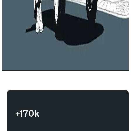
+170k