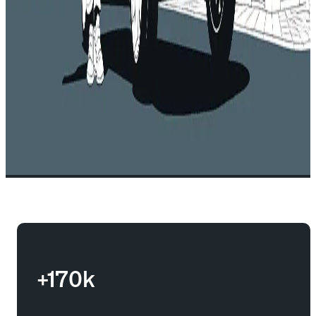
+170k