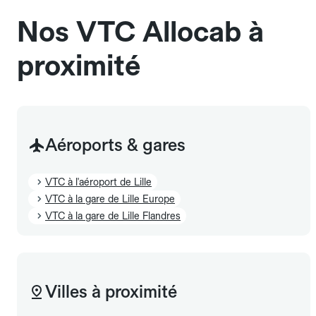
L'icône 🧳 visible dans l'interface vous indique la
Nos VTC Allocab à
capacité exacte de la gamme sélectionnée.
proximité
Aéroports & gares
VTC à l'aéroport de Lille
VTC à la gare de Lille Europe
VTC à la gare de Lille Flandres
Villes à proximité