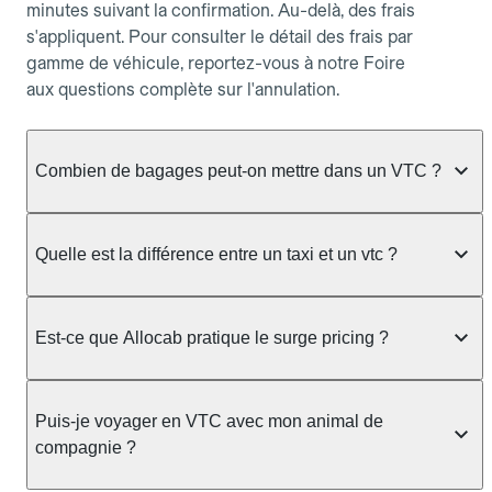
minutes suivant la confirmation. Au-delà, des frais
s'appliquent. Pour consulter le détail des frais par
gamme de véhicule, reportez-vous à notre Foire
aux questions complète sur l'annulation.
Combien de bagages peut-on mettre dans un VTC ?
La capacité varie selon la gamme de véhicule
réservée :
Quelle est la différence entre un taxi et un vtc ?
Berline, Green, Berline Affaires, VAO : jusqu'à 3
Le taxi peut vous prendre en charge directement
bagages de taille moyenne Van : jusqu'à 7 bagages
dans la rue ou à une station, avec un tarif calculé au
Est-ce que Allocab pratique le surge pricing ?
Moto-taxi : jusqu'à 2 bagages cabine TPMR : 1
compteur. Le VTC fonctionne uniquement sur
bagage
réservation préalable et propose un prix fixe connu
Non, Allocab ne pratique pas le surge pricing. Le
à l'avance, sans mauvaise surprise ni frais cachés.
Le prix de la course ne change pas selon le
prix de votre course est calculé et affiché avant la
Puis-je voyager en VTC avec mon animal de
Chez Allocab, tous les chauffeurs sont des
nombre de bagages. Si vous avez des bagages
validation de la réservation, puis fixé définitivement.
compagnie ?
professionnels VTC sélectionnés pour leur
volumineux ou atypiques (poussette, matériel de
Il n'augmente jamais en cas de trafic, de forte