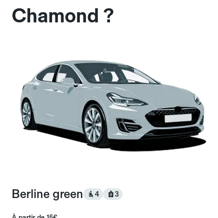
Chamond ?
Berline green
4
3
À partir de
15€