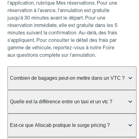
l'application, rubrique Mes réservations. Pour une
réservation à l'avance, l'annulation est gratuite
jusqu'à 30 minutes avant le départ. Pour une
réservation immédiate, elle est gratuite dans les 5
minutes suivant la confirmation. Au-delà, des frais
s'appliquent. Pour consulter le détail des frais par
gamme de véhicule, reportez-vous à notre Foire
aux questions complète sur l'annulation.
Combien de bagages peut-on mettre dans un VTC ?
La capacité varie selon la gamme de véhicule
réservée :
Quelle est la différence entre un taxi et un vtc ?
Berline, Green, Berline Affaires, VAO : jusqu'à 3
Le taxi peut vous prendre en charge directement
bagages de taille moyenne Van : jusqu'à 7 bagages
dans la rue ou à une station, avec un tarif calculé au
Est-ce que Allocab pratique le surge pricing ?
Moto-taxi : jusqu'à 2 bagages cabine TPMR : 1
compteur. Le VTC fonctionne uniquement sur
bagage