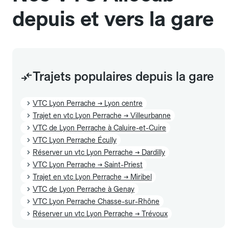
nombre de bagages. Si vous avez des bagages
depuis et vers la gare
volumineux ou atypiques (poussette, matériel de
sport…), pensez à le préciser dans le champ
"Message au chauffeur" lors de la réservation.
L'icône 🧳 visible dans l'interface vous indique la
capacité exacte de la gamme sélectionnée.
Trajets populaires depuis la gare
VTC Lyon Perrache → Lyon centre
Trajet en vtc Lyon Perrache → Villeurbanne
VTC de Lyon Perrache à Caluire-et-Cuire
VTC Lyon Perrache Écully
Réserver un vtc Lyon Perrache → Dardilly
VTC Lyon Perrache → Saint-Priest
Trajet en vtc Lyon Perrache → Miribel
VTC de Lyon Perrache à Genay
VTC Lyon Perrache Chasse-sur-Rhône
Réserver un vtc Lyon Perrache → Trévoux