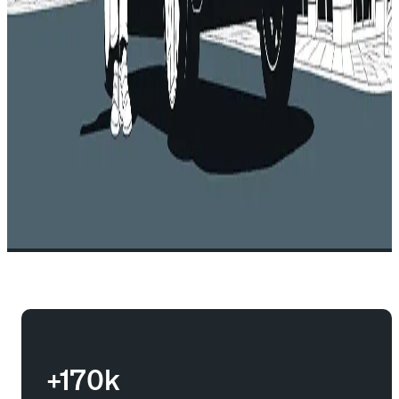
+170k