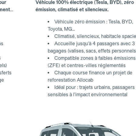
our
Véhicule 100% électrique (Tesla, BYD), zéro
ements
émission, climatisé et silencieux.
Véhicule zéro émission : Tesla, BYD,
Toyota, MG...
Climatisé, silencieux, habitacle spaci
ns
Accueille jusqu'à 4 passagers avec 3
bagages (valises, sacs, effets personnels
3
Compatible zones à faibles émissions
els)
(ZFE) et centres-villes réglementés
sferts
Chaque course finance un projet de
ge
reforestation Allocab
Idéal pour : trajets urbains, passagers
sensibles à l'impact environnemental