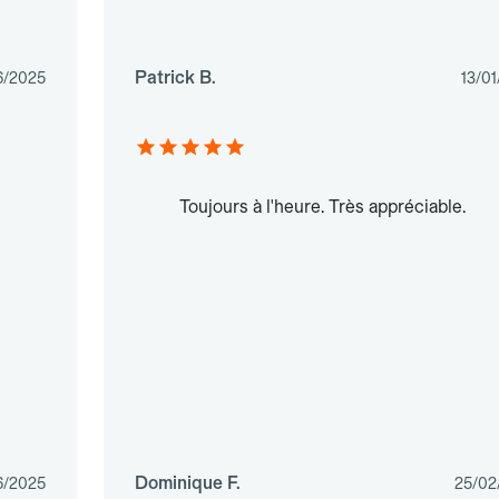
Patrick B.
6/2025
13/0
Toujours à l'heure. Très appréciable.
Dominique F.
6/2025
25/02