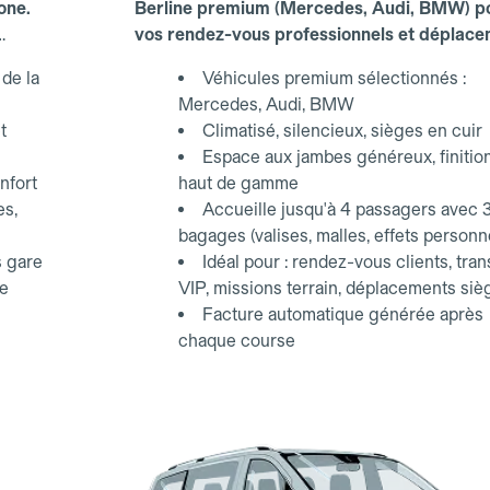
one.
Berline premium (Mercedes, Audi, BMW) p
vos rendez-vous professionnels et déplac
d'affaires.
de la
Véhicules premium sélectionnés :
Mercedes, Audi, BMW
t
Climatisé, silencieux, sièges en cuir
Espace aux jambes généreux, finitio
nfort
haut de gamme
es,
Accueille jusqu'à 4 passagers avec 
bagages (valises, malles, effets personn
s gare
Idéal pour : rendez-vous clients, tran
ce
VIP, missions terrain, déplacements siè
Facture automatique générée après
chaque course