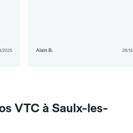
Alain B.
4/2025
26/12
os VTC à Saulx-les-