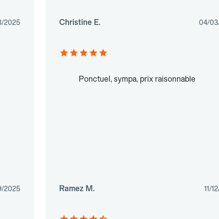
Christine E.
3/2025
04/03
Ponctuel, sympa, prix raisonnable
Ramez M.
9/2025
11/1