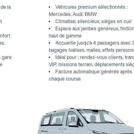
d'affaires.
de la
Véhicules premium sélectionnés :
Mercedes, Audi, BMW
t
Climatisé, silencieux, sièges en cuir
Espace aux jambes généreux, finitio
nfort
haut de gamme
es,
Accueille jusqu'à 4 passagers avec 
bagages (valises, malles, effets personn
s gare
Idéal pour : rendez-vous clients, tran
ce
VIP, missions terrain, déplacements siè
Facture automatique générée après
chaque course