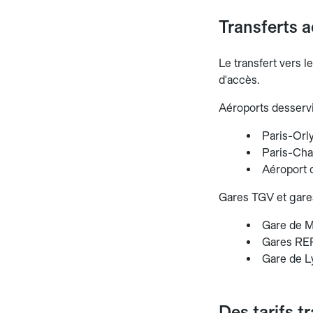
Transferts a
Le transfert vers l
d'accès.
Aéroports desservi
Paris-Orl
Paris-Char
Aéroport 
Gares TGV et gares
Gare de M
Gares RER
Gare de Ly
Des tarifs t