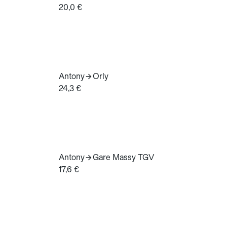
20,0 €
Antony
Orly
24,3 €
Antony
Gare Massy TGV
17,6 €