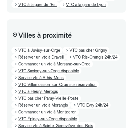
VTC à la gare de l'Est
VTC à la gare de Lyon
Villes à proximité
VTC à Juvisy-sur-Orge
VTC pas cher Grigny
Réserver un vtc à Draveil
VTC Ris-Orangis 24h/24
Commander un vtc à Morsang-sur-Orge
VTC Savigny-sur-Orge disponible
Service vtc à Athis-Mons
VTC Villemoisson-sur-Orge sur réservation
VTC à Fleury-Mérogis
VTC pas cher Paray-Vieille-Poste
Réserver un vtc à Morangis
VTC Évry 24h/24
Commander un vtc à Montgeron
VTC Épinay-sur-Orge disponible
Service vtc à Sainte-Geneviève-des-Bois