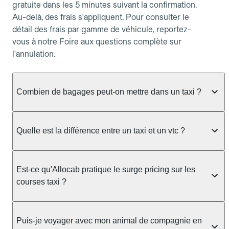
gratuite dans les 5 minutes suivant la confirmation.
Au-delà, des frais s'appliquent. Pour consulter le
détail des frais par gamme de véhicule, reportez-
vous à notre Foire aux questions complète sur
l'annulation.
Combien de bagages peut-on mettre dans un taxi ?
La capacité dépend du véhicule taxi disponible : un
taxi berline accueille en général jusqu'à 3 bagages
Quelle est la différence entre un taxi et un vtc ?
de taille moyenne. Pour des bagages volumineux
ou nombreux, précisez-le dans le champ "Message
Le taxi est un service réglementé qui peut vous
au chauffeur" lors de la réservation. Le prix n'est
prendre en charge directement dans la rue, à une
Est-ce qu'Allocab pratique le surge pricing sur les
pas impacté par le nombre de bagages.
station ou sur réservation, avec un tarif au
courses taxi ?
compteur. Le VTC fonctionne uniquement sur
réservation et propose un prix fixe annoncé à
Non. Le tarif des taxis est encadré par la
l'avance. Chez Allocab, réservez facilement votre
réglementation préfectorale et suit un barème
Puis-je voyager avec mon animal de compagnie en