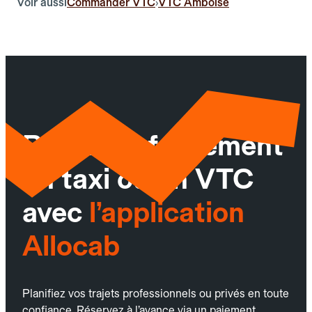
Voir aussi
Commander VTC
VTC Amboise
›
Réservez facilement
un taxi ou un VTC
avec
l’application
Allocab
Planifiez vos trajets professionnels ou privés en toute
confiance. Réservez à l’avance via un paiement