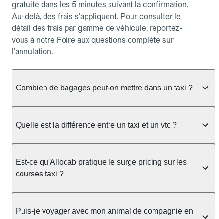
gratuite dans les 5 minutes suivant la confirmation.
Au-delà, des frais s'appliquent. Pour consulter le
détail des frais par gamme de véhicule, reportez-
vous à notre Foire aux questions complète sur
l'annulation.
Combien de bagages peut-on mettre dans un taxi ?
La capacité dépend du véhicule taxi disponible : un
taxi berline accueille en général jusqu'à 3 bagages
Quelle est la différence entre un taxi et un vtc ?
de taille moyenne. Pour des bagages volumineux
ou nombreux, précisez-le dans le champ "Message
Le taxi est un service réglementé qui peut vous
au chauffeur" lors de la réservation. Le prix n'est
prendre en charge directement dans la rue, à une
Est-ce qu'Allocab pratique le surge pricing sur les
pas impacté par le nombre de bagages.
station ou sur réservation, avec un tarif au
courses taxi ?
compteur. Le VTC fonctionne uniquement sur
réservation et propose un prix fixe annoncé à
Non. Le tarif des taxis est encadré par la
l'avance. Chez Allocab, réservez facilement votre
réglementation préfectorale et suit un barème
Puis-je voyager avec mon animal de compagnie en