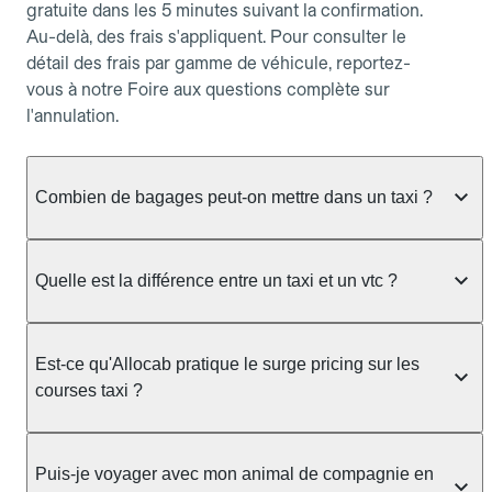
gratuite dans les 5 minutes suivant la confirmation.
Au-delà, des frais s'appliquent. Pour consulter le
détail des frais par gamme de véhicule, reportez-
vous à notre Foire aux questions complète sur
l'annulation.
Combien de bagages peut-on mettre dans un taxi ?
La capacité dépend du véhicule taxi disponible : un
taxi berline accueille en général jusqu'à 3 bagages
Quelle est la différence entre un taxi et un vtc ?
de taille moyenne. Pour des bagages volumineux
ou nombreux, précisez-le dans le champ "Message
Le taxi est un service réglementé qui peut vous
au chauffeur" lors de la réservation. Le prix n'est
prendre en charge directement dans la rue, à une
Est-ce qu'Allocab pratique le surge pricing sur les
pas impacté par le nombre de bagages.
station ou sur réservation, avec un tarif au
courses taxi ?
compteur. Le VTC fonctionne uniquement sur
réservation et propose un prix fixe annoncé à
Non. Le tarif des taxis est encadré par la
l'avance. Chez Allocab, réservez facilement votre
réglementation préfectorale et suit un barème
Puis-je voyager avec mon animal de compagnie en