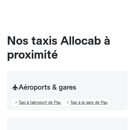
une cage ou une caisse de transport adaptée.
Pensez à le signaler dans le champ "Message au
chauffeur". Les chiens d'assistance sont acceptés
sans cage ni frais supplémentaire, mais doivent
également être mentionnés à l'avance.
Nos taxis Allocab à
proximité
Aéroports & gares
Taxi à l'aéroport de Pau
Taxi à la gare de Pau