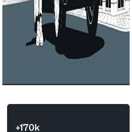
+170k