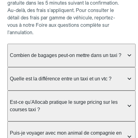
gratuite dans les 5 minutes suivant la confirmation.
Au-delà, des frais s'appliquent. Pour consulter le
détail des frais par gamme de véhicule, reportez-
vous à notre Foire aux questions complète sur
l'annulation.
Combien de bagages peut-on mettre dans un taxi ?
La capacité dépend du véhicule taxi disponible : un
taxi berline accueille en général jusqu'à 3 bagages
Quelle est la différence entre un taxi et un vtc ?
de taille moyenne. Pour des bagages volumineux
ou nombreux, précisez-le dans le champ "Message
Le taxi est un service réglementé qui peut vous
au chauffeur" lors de la réservation. Le prix n'est
prendre en charge directement dans la rue, à une
Est-ce qu'Allocab pratique le surge pricing sur les
pas impacté par le nombre de bagages.
station ou sur réservation, avec un tarif au
courses taxi ?
compteur. Le VTC fonctionne uniquement sur
réservation et propose un prix fixe annoncé à
Non. Le tarif des taxis est encadré par la
l'avance. Chez Allocab, réservez facilement votre
réglementation préfectorale et suit un barème
Puis-je voyager avec mon animal de compagnie en