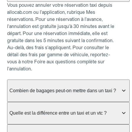
Vous pouvez annuler votre réservation taxi depuis
allocab.com ou l'application, rubrique Mes
réservations. Pour une réservation à l'avance,
l'annulation est gratuite jusqu'à 30 minutes avant le
départ. Pour une réservation immédiate, elle est
gratuite dans les 5 minutes suivant la confirmation.
Au-delà, des frais s'appliquent. Pour consulter le
détail des frais par gamme de véhicule, reportez-
vous à notre Foire aux questions complète sur
l'annulation.
Combien de bagages peut-on mettre dans un taxi ?
La capacité dépend du véhicule taxi disponible : un
taxi berline accueille en général jusqu'à 3 bagages
Quelle est la différence entre un taxi et un vtc ?
de taille moyenne. Pour des bagages volumineux
ou nombreux, précisez-le dans le champ "Message
Le taxi est un service réglementé qui peut vous