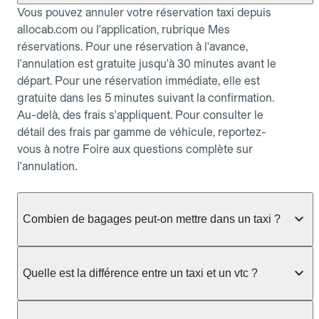
Vous pouvez annuler votre réservation taxi depuis
allocab.com ou l'application, rubrique Mes
réservations. Pour une réservation à l'avance,
l'annulation est gratuite jusqu'à 30 minutes avant le
départ. Pour une réservation immédiate, elle est
gratuite dans les 5 minutes suivant la confirmation.
Au-delà, des frais s'appliquent. Pour consulter le
détail des frais par gamme de véhicule, reportez-
vous à notre Foire aux questions complète sur
l'annulation.
Combien de bagages peut-on mettre dans un taxi ?
La capacité dépend du véhicule taxi disponible : un
taxi berline accueille en général jusqu'à 3 bagages
Quelle est la différence entre un taxi et un vtc ?
de taille moyenne. Pour des bagages volumineux
ou nombreux, précisez-le dans le champ "Message
Le taxi est un service réglementé qui peut vous