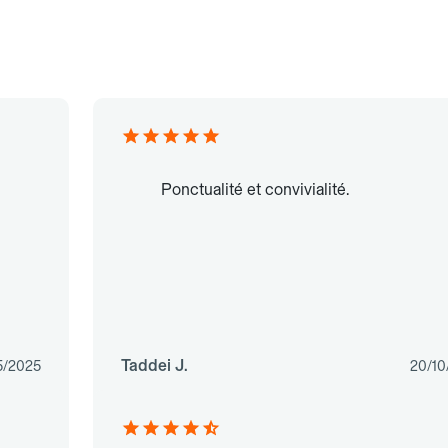
Ponctualité et convivialité.
Taddei J.
5/2025
20/10