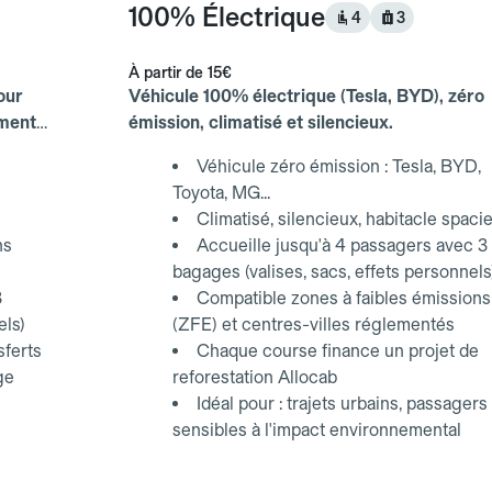
100% Électrique
4
3
À partir de
15€
our
Véhicule 100% électrique (Tesla, BYD), zéro
ements
émission, climatisé et silencieux.
Véhicule zéro émission : Tesla, BYD,
Toyota, MG...
Climatisé, silencieux, habitacle spaci
ns
Accueille jusqu'à 4 passagers avec 3
bagages (valises, sacs, effets personnels
3
Compatible zones à faibles émissions
els)
(ZFE) et centres-villes réglementés
sferts
Chaque course finance un projet de
ge
reforestation Allocab
Idéal pour : trajets urbains, passagers
sensibles à l'impact environnemental