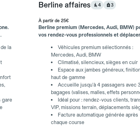
Berline affaires
4
3
À partir de
25€
one.
Berline premium (Mercedes, Audi, BMW) p
vos rendez-vous professionnels et déplac
d'affaires.
de la
Véhicules premium sélectionnés :
Mercedes, Audi, BMW
t
Climatisé, silencieux, sièges en cuir
Espace aux jambes généreux, finitio
nfort
haut de gamme
es,
Accueille jusqu'à 4 passagers avec 
bagages (valises, malles, effets personn
s gare
Idéal pour : rendez-vous clients, tran
ce
VIP, missions terrain, déplacements siè
Facture automatique générée après
chaque course