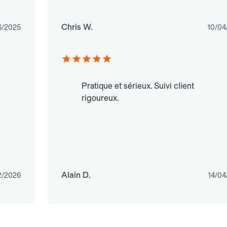
Chris W.
6/2025
10/04
Pratique et sérieux. Suivi client
rigoureux.
Alain D.
2/2026
14/04