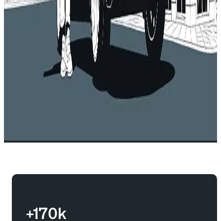
+170k