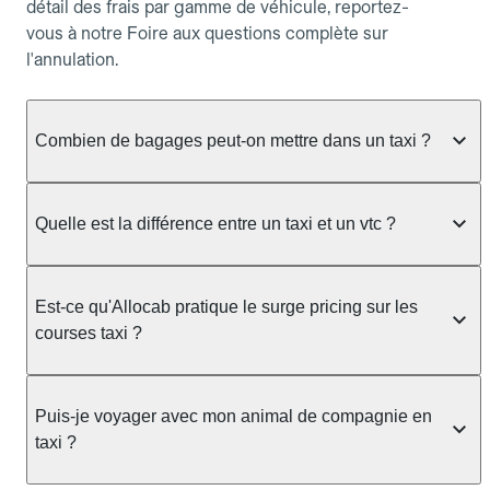
détail des frais par gamme de véhicule, reportez-
vous à notre Foire aux questions complète sur
l'annulation.
Combien de bagages peut-on mettre dans un taxi ?
La capacité dépend du véhicule taxi disponible : un
taxi berline accueille en général jusqu'à 3 bagages
Quelle est la différence entre un taxi et un vtc ?
de taille moyenne. Pour des bagages volumineux
ou nombreux, précisez-le dans le champ "Message
Le taxi est un service réglementé qui peut vous
au chauffeur" lors de la réservation. Le prix n'est
prendre en charge directement dans la rue, à une
Est-ce qu'Allocab pratique le surge pricing sur les
pas impacté par le nombre de bagages.
station ou sur réservation, avec un tarif au
courses taxi ?
compteur. Le VTC fonctionne uniquement sur
réservation et propose un prix fixe annoncé à
Non. Le tarif des taxis est encadré par la
l'avance. Chez Allocab, réservez facilement votre
réglementation préfectorale et suit un barème
Puis-je voyager avec mon animal de compagnie en
taxi.
officiel : il protège des hausses liées à la demande.
taxi ?
Chez Allocab, le prix estimé est affiché avant la