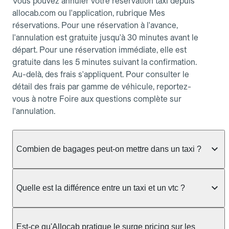
Vous pouvez annuler votre réservation taxi depuis
allocab.com ou l'application, rubrique Mes
réservations. Pour une réservation à l'avance,
l'annulation est gratuite jusqu'à 30 minutes avant le
départ. Pour une réservation immédiate, elle est
gratuite dans les 5 minutes suivant la confirmation.
Au-delà, des frais s'appliquent. Pour consulter le
détail des frais par gamme de véhicule, reportez-
vous à notre Foire aux questions complète sur
l'annulation.
Combien de bagages peut-on mettre dans un taxi ?
La capacité dépend du véhicule taxi disponible : un
taxi berline accueille en général jusqu'à 3 bagages
Quelle est la différence entre un taxi et un vtc ?
de taille moyenne. Pour des bagages volumineux
ou nombreux, précisez-le dans le champ "Message
Le taxi est un service réglementé qui peut vous
au chauffeur" lors de la réservation. Le prix n'est
prendre en charge directement dans la rue, à une
Est-ce qu'Allocab pratique le surge pricing sur les