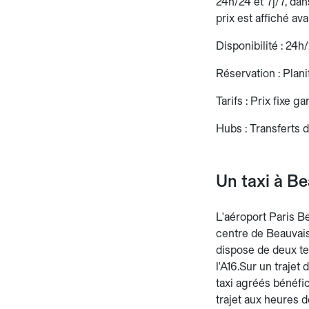
24h/24 et 7j/7, dan
prix est affiché av
Disponibilité : 24h
Réservation : Planif
Tarifs : Prix fixe g
Hubs : Transferts d
Un taxi à B
L'aéroport Paris Be
centre de Beauvais
dispose de deux ter
l'A16.Sur un trajet
taxi agréés bénéfi
trajet aux heures d