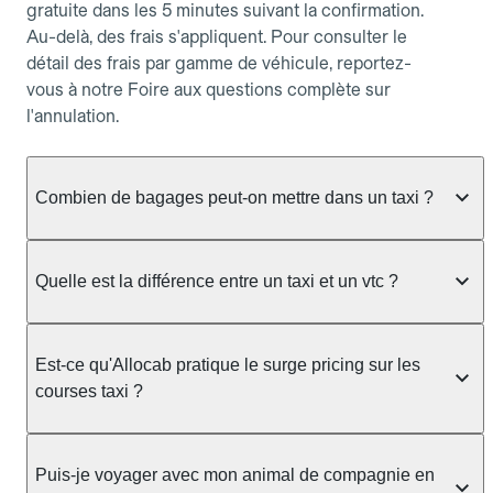
gratuite dans les 5 minutes suivant la confirmation.
Au-delà, des frais s'appliquent. Pour consulter le
détail des frais par gamme de véhicule, reportez-
vous à notre Foire aux questions complète sur
l'annulation.
Combien de bagages peut-on mettre dans un taxi ?
La capacité dépend du véhicule taxi disponible : un
taxi berline accueille en général jusqu'à 3 bagages
Quelle est la différence entre un taxi et un vtc ?
de taille moyenne. Pour des bagages volumineux
ou nombreux, précisez-le dans le champ "Message
Le taxi est un service réglementé qui peut vous
au chauffeur" lors de la réservation. Le prix n'est
prendre en charge directement dans la rue, à une
Est-ce qu'Allocab pratique le surge pricing sur les
pas impacté par le nombre de bagages.
station ou sur réservation, avec un tarif au
courses taxi ?
compteur. Le VTC fonctionne uniquement sur
réservation et propose un prix fixe annoncé à
Non. Le tarif des taxis est encadré par la
l'avance. Chez Allocab, réservez facilement votre
réglementation préfectorale et suit un barème
Puis-je voyager avec mon animal de compagnie en