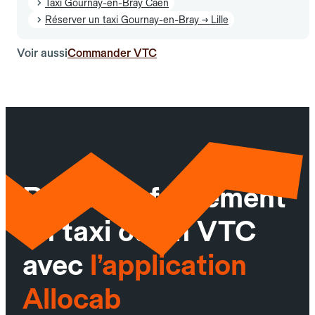
Taxi Gournay-en-Bray Caen
Réserver un taxi Gournay-en-Bray → Lille
Voir aussi
Commander VTC
Réservez facilement
un taxi ou un VTC
avec
l’application
Allocab