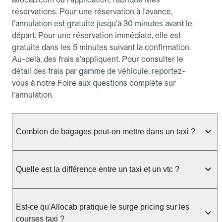
réservations. Pour une réservation à l'avance,
l'annulation est gratuite jusqu'à 30 minutes avant le
départ. Pour une réservation immédiate, elle est
gratuite dans les 5 minutes suivant la confirmation.
Au-delà, des frais s'appliquent. Pour consulter le
détail des frais par gamme de véhicule, reportez-
vous à notre Foire aux questions complète sur
l'annulation.
Combien de bagages peut-on mettre dans un taxi ?
La capacité dépend du véhicule taxi disponible : un
taxi berline accueille en général jusqu'à 3 bagages
Quelle est la différence entre un taxi et un vtc ?
de taille moyenne. Pour des bagages volumineux
ou nombreux, précisez-le dans le champ "Message
Le taxi est un service réglementé qui peut vous
au chauffeur" lors de la réservation. Le prix n'est
prendre en charge directement dans la rue, à une
Est-ce qu'Allocab pratique le surge pricing sur les
pas impacté par le nombre de bagages.
station ou sur réservation, avec un tarif au
courses taxi ?