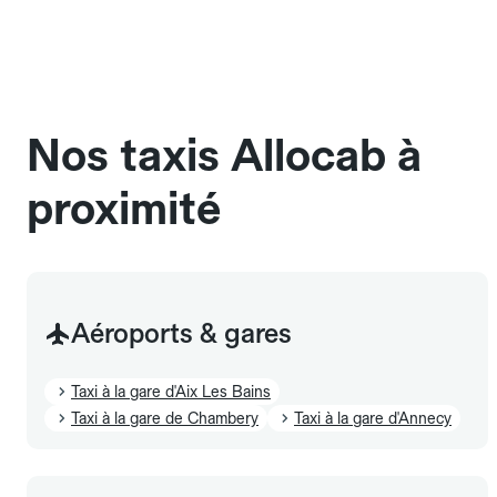
une cage ou une caisse de transport adaptée.
Pensez à le signaler dans le champ "Message au
chauffeur". Les chiens d'assistance sont acceptés
sans cage ni frais supplémentaire, mais doivent
également être mentionnés à l'avance.
Nos taxis Allocab à
proximité
Aéroports & gares
Taxi à la gare d'Aix Les Bains
Taxi à la gare de Chambery
Taxi à la gare d'Annecy