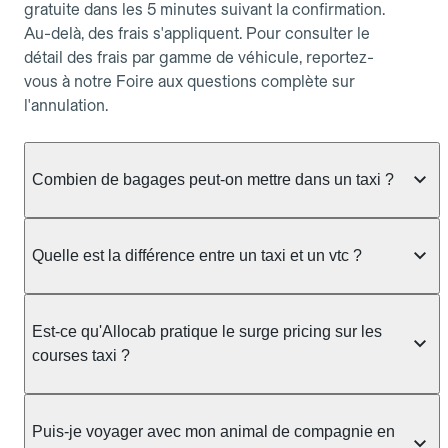
gratuite dans les 5 minutes suivant la confirmation.
Au-delà, des frais s'appliquent. Pour consulter le
détail des frais par gamme de véhicule, reportez-
vous à notre Foire aux questions complète sur
l'annulation.
Combien de bagages peut-on mettre dans un taxi ?
La capacité dépend du véhicule taxi disponible : un
taxi berline accueille en général jusqu'à 3 bagages
Quelle est la différence entre un taxi et un vtc ?
de taille moyenne. Pour des bagages volumineux
ou nombreux, précisez-le dans le champ "Message
Le taxi est un service réglementé qui peut vous
au chauffeur" lors de la réservation. Le prix n'est
prendre en charge directement dans la rue, à une
Est-ce qu'Allocab pratique le surge pricing sur les
pas impacté par le nombre de bagages.
station ou sur réservation, avec un tarif au
courses taxi ?
compteur. Le VTC fonctionne uniquement sur
réservation et propose un prix fixe annoncé à
Non. Le tarif des taxis est encadré par la
l'avance. Chez Allocab, réservez facilement votre
réglementation préfectorale et suit un barème
Puis-je voyager avec mon animal de compagnie en