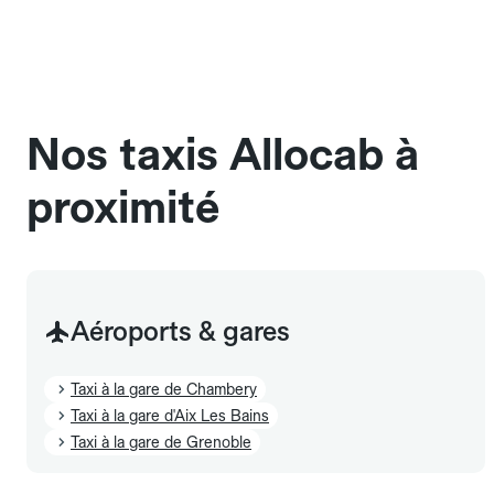
une cage ou une caisse de transport adaptée.
Pensez à le signaler dans le champ "Message au
chauffeur". Les chiens d'assistance sont acceptés
sans cage ni frais supplémentaire, mais doivent
également être mentionnés à l'avance.
Nos taxis Allocab à
proximité
Aéroports & gares
Taxi à la gare de Chambery
Taxi à la gare d'Aix Les Bains
Taxi à la gare de Grenoble