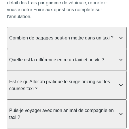
détail des frais par gamme de véhicule, reportez-
vous à notre Foire aux questions complète sur
l'annulation.
Combien de bagages peut-on mettre dans un taxi ?
La capacité dépend du véhicule taxi disponible : un
taxi berline accueille en général jusqu'à 3 bagages
Quelle est la différence entre un taxi et un vtc ?
de taille moyenne. Pour des bagages volumineux
ou nombreux, précisez-le dans le champ "Message
Le taxi est un service réglementé qui peut vous
au chauffeur" lors de la réservation. Le prix n'est
prendre en charge directement dans la rue, à une
Est-ce qu'Allocab pratique le surge pricing sur les
pas impacté par le nombre de bagages.
station ou sur réservation, avec un tarif au
courses taxi ?
compteur. Le VTC fonctionne uniquement sur
réservation et propose un prix fixe annoncé à
Non. Le tarif des taxis est encadré par la
l'avance. Chez Allocab, réservez facilement votre
réglementation préfectorale et suit un barème
Puis-je voyager avec mon animal de compagnie en
taxi.
officiel : il protège des hausses liées à la demande.
taxi ?
Chez Allocab, le prix estimé est affiché avant la