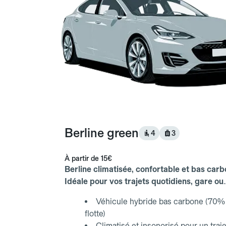
Berline green
4
3
À partir de
15€
Berline climatisée, confortable et bas carb
Idéale pour vos trajets quotidiens, gare ou
aéroport.
Véhicule hybride bas carbone (70% 
flotte)
Climatisé et insonorisé pour un traje