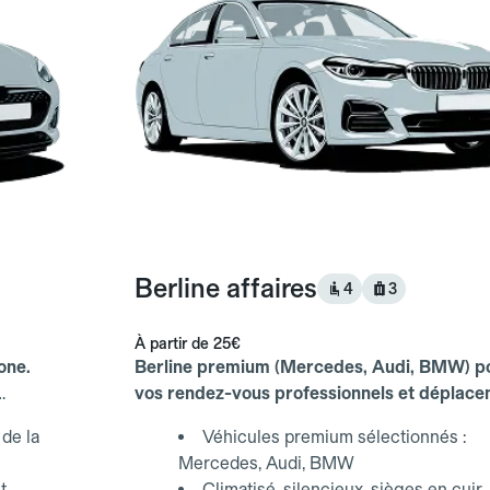
Berline affaires
4
3
À partir de
25€
one.
Berline premium (Mercedes, Audi, BMW) p
vos rendez-vous professionnels et déplac
d'affaires.
de la
Véhicules premium sélectionnés :
Mercedes, Audi, BMW
t
Climatisé, silencieux, sièges en cuir