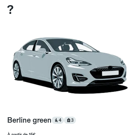
?
Berline green
4
3
À partir de
15€