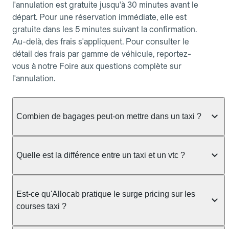
l'annulation est gratuite jusqu'à 30 minutes avant le
départ. Pour une réservation immédiate, elle est
gratuite dans les 5 minutes suivant la confirmation.
Au-delà, des frais s'appliquent. Pour consulter le
détail des frais par gamme de véhicule, reportez-
vous à notre Foire aux questions complète sur
l'annulation.
Combien de bagages peut-on mettre dans un taxi ?
La capacité dépend du véhicule taxi disponible : un
taxi berline accueille en général jusqu'à 3 bagages
Quelle est la différence entre un taxi et un vtc ?
de taille moyenne. Pour des bagages volumineux
ou nombreux, précisez-le dans le champ "Message
Le taxi est un service réglementé qui peut vous
au chauffeur" lors de la réservation. Le prix n'est
prendre en charge directement dans la rue, à une
Est-ce qu'Allocab pratique le surge pricing sur les
pas impacté par le nombre de bagages.
station ou sur réservation, avec un tarif au
courses taxi ?
compteur. Le VTC fonctionne uniquement sur