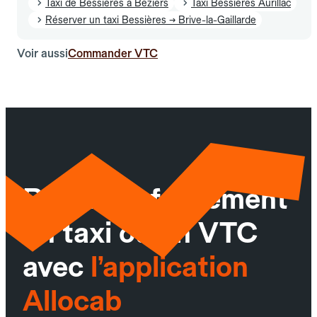
Taxi de Bessières à Béziers
Taxi Bessières Aurillac
Réserver un taxi Bessières → Brive-la-Gaillarde
Voir aussi
Commander VTC
Réservez facilement
un taxi ou un VTC
avec
l’application
Allocab