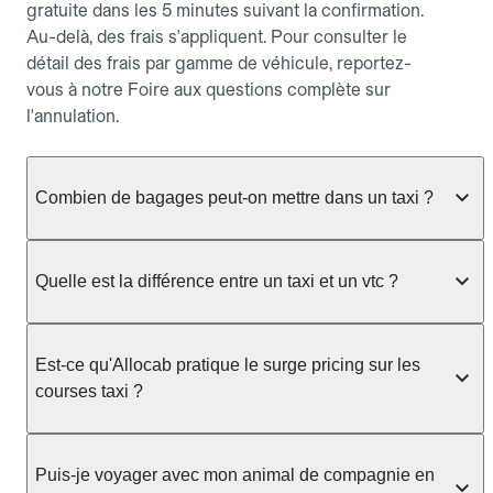
gratuite dans les 5 minutes suivant la confirmation.
Au-delà, des frais s'appliquent. Pour consulter le
détail des frais par gamme de véhicule, reportez-
vous à notre Foire aux questions complète sur
l'annulation.
Combien de bagages peut-on mettre dans un taxi ?
La capacité dépend du véhicule taxi disponible : un
taxi berline accueille en général jusqu'à 3 bagages
Quelle est la différence entre un taxi et un vtc ?
de taille moyenne. Pour des bagages volumineux
ou nombreux, précisez-le dans le champ "Message
Le taxi est un service réglementé qui peut vous
au chauffeur" lors de la réservation. Le prix n'est
prendre en charge directement dans la rue, à une
Est-ce qu'Allocab pratique le surge pricing sur les
pas impacté par le nombre de bagages.
station ou sur réservation, avec un tarif au
courses taxi ?
compteur. Le VTC fonctionne uniquement sur
réservation et propose un prix fixe annoncé à
Non. Le tarif des taxis est encadré par la
l'avance. Chez Allocab, réservez facilement votre
réglementation préfectorale et suit un barème
Puis-je voyager avec mon animal de compagnie en